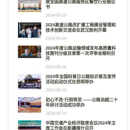
致全国高速公路服务区餐饮行业倡议
书
2024-09-29
2024高速公路改扩建工程建设管理和
技术创新交流会在武汉胜利开幕
2024-09-26
2024年度公路运输领域发布高质量科
技期刊分级目录第一次评审会顺利召
开
2024-09-26
2024年全国科普日公路知识普及宣传
活动启动仪式在昆明举办
2024-09-25
初心不改·行则将至 ——公路治超二十
年研讨活动成功举办
2024-09-14
中国交通产业经济联席会议2024年主
席工作会在新疆喀什召开