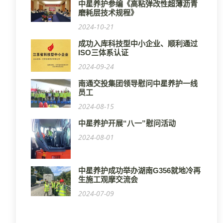
中星养护参编《高粘弹改性超薄沥青
磨耗层技术规程》
2024-10-21
成功入库科技型中小企业、顺利通过
ISO三体系认证
2024-09-24
南通交投集团领导慰问中星养护一线
员工
2024-08-15
中星养护开展“八一”慰问活动
2024-08-01
中星养护成功举办湖南G356就地冷再
生施工观摩交流会
2024-07-09