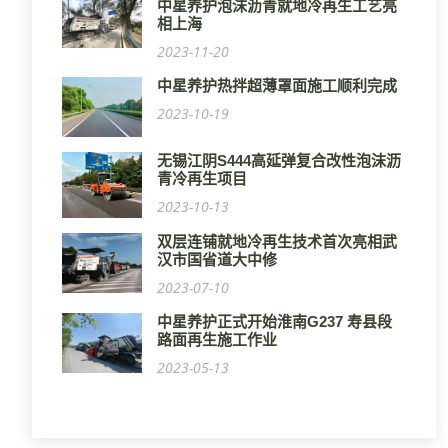
中星养护泡沫沥青就地冷再生工艺亮
相上海
2023-11-20
中星养护热拌超薄罩面施工顺利完成
2023-10-19
无锡江阴S444高延弹复合改性泡沫沥
青冷再生项目
2023-10-13
双层连铺就地冷再生技术首次亮相武
汉市国省道大中修
2023-07-10
中星养护正式开始淮南G237 寿县段
路面再生施工作业
2023-05-13