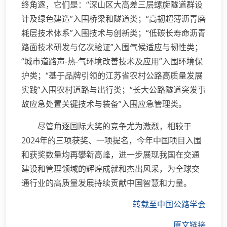
终角逐，它们是：“深山区大高差三层螺旋隧道群设
计及绿色建造”入围桥梁和隧道类；“高韧超薄沥青磨
耗层技术体系”入围技术与创新类；“低碳长寿命沥青
路面技术研发与亿次验证”入围气候适应与韧性类；
“城市道路声-热-气环境改善技术及应用”入围环境保
护类；“基于品牌引领的江苏省农村公路高质量发展
实践”入围农村道路与出行类；“长大公路隧道突发事
故应急处置关键技术与装备”入围应急管理类。
尽管角逐国际大奖的竞争尤为激烈，相较于
2024年的三项获奖、一项提名，今年中国项目入围
和获奖数量均再攀新高峰，进一步展现我国在交通
建设和管理领域的辉煌成就和杰出风采，为全球交
通行业的高质量发展持续贡献中国智慧和力量。
转载至中国公路学会
原文链接