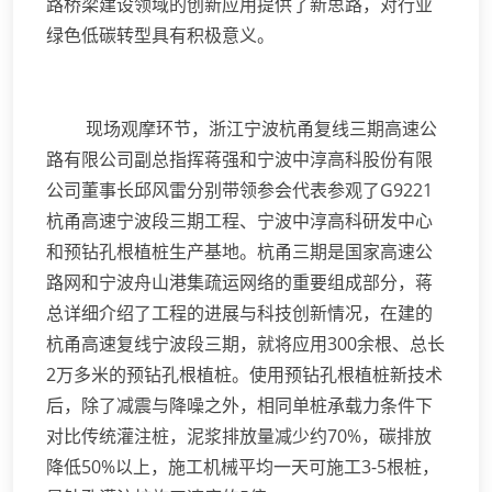
路桥梁建设领域的创新应用提供了新思路，对行业
绿色低碳转型具有积极意义。
现场观摩环节，浙江宁波杭甬复线三期高速公
路有限公司副总指挥蒋强和宁波中淳高科股份有限
公司董事长邱风雷分别带领参会代表参观了G9221
杭甬高速宁波段三期工程、宁波中淳高科研发中心
和预钻孔根植桩生产基地。杭甬三期是国家高速公
路网和宁波舟山港集疏运网络的重要组成部分，蒋
总详细介绍了工程的进展与科技创新情况，在建的
杭甬高速复线宁波段三期，就将应用300余根、总长
2万多米的预钻孔根植桩。使用预钻孔根植桩新技术
后，除了减震与降噪之外，相同单桩承载力条件下
对比传统灌注桩，泥浆排放量减少约70%，碳排放
降低50%以上，施工机械平均一天可施工3-5根桩，